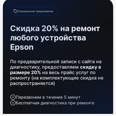
Замена датчиков
550 р
Специальное предложение
Ремонт GPS-модуля
700 р
Скидка 20% на ремонт
Замена разъемов
600 р
любого устройства
Epson
По предварительной записи с сайта на
диагностику, предоставляем
скидку в
размере 20%
на весь прайс услуг по
ремонту (на комплектующие скидка не
распространяется)
Перезвоним в течение 5 минут
Бесплатная диагностика при ремонте