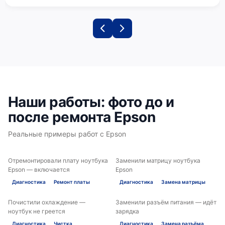
Наши работы: фото до и
после ремонта Epson
Реальные примеры работ с Epson
Отремонтировали плату ноутбука
Заменили матрицу ноутбука
ДО
ПОСЛЕ
ДО
ПОСЛЕ
Epson — включается
Epson
Диагностика
Ремонт платы
Диагностика
Замена матрицы
Почистили охлаждение —
Заменили разъём питания — идёт
ДО
ПОСЛЕ
ДО
ПОСЛЕ
ноутбук не греется
зарядка
Диагностика
Чистка
Диагностика
Замена разъёма